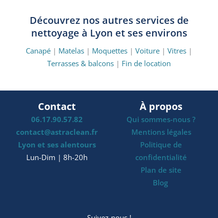
Découvrez nos autres services de
nettoyage à Lyon et ses environs
Canapé
|
Matelas
|
Moquettes
|
Voiture
|
Vitres
|
Terrasses & balcons
|
Fin de location
Contact
À propos
06.17.90.57.82
Qui sommes-nous ?
contact@astraclean.fr
Mentions légales
Lyon et ses alentours
Politique de
Lun-Dim | 8h-20h
confidentialité
Plan de site
Blog
Suivez-nous !